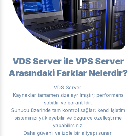
VDS Server ile VPS Server
Arasındaki Farklar Nelerdir?
VDS Server:
Kaynaklar tamamen size ayrılmıştır; performans
sabittir ve garantilidir.
Sunucu üzerinde tam kontrol sağlar; kendi işletim
sisteminizi yükleyebilir ve özgürce özelleştirme
yapabilirsiniz.
Daha güvenli ve izole bir altyapı sunar.