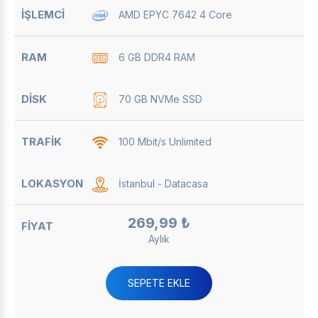
AMD EPYC 7642 4 Core
6 GB DDR4 RAM
70 GB NVMe SSD
100 Mbit/s Unlimited
İstanbul - Datacasa
269,99 ₺
Aylık
SEPETE EKLE