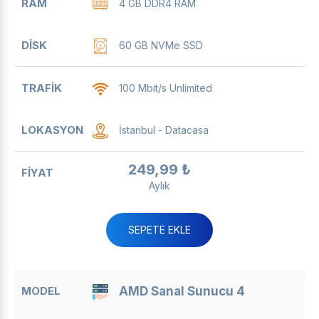
4 GB DDR4 RAM
60 GB NVMe SSD
100 Mbit/s Unlimited
İstanbul - Datacasa
249,99 ₺
Aylık
SEPETE EKLE
AMD Sanal Sunucu 4