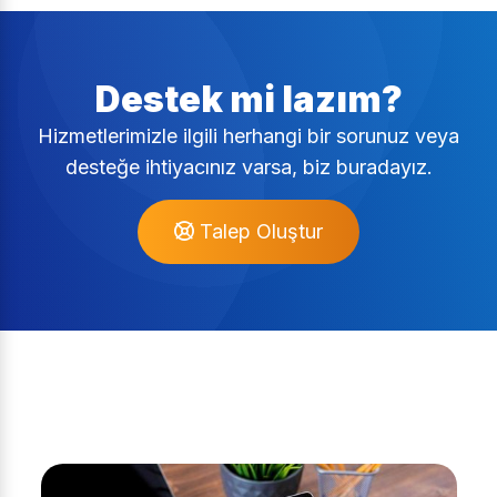
Destek mi lazım?
Hizmetlerimizle ilgili herhangi bir sorunuz veya
desteğe ihtiyacınız varsa, biz buradayız.
Talep Oluştur