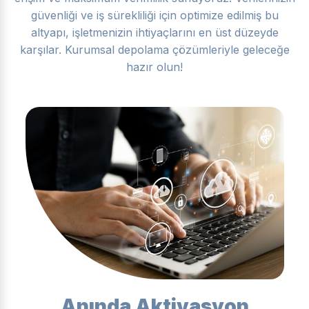
güvenliği ve iş sürekliliği için optimize edilmiş bu
altyapı, işletmenizin ihtiyaçlarını en üst düzeyde
karşılar. Kurumsal depolama çözümleriyle geleceğe
hazır olun!
Anında Aktivasyon