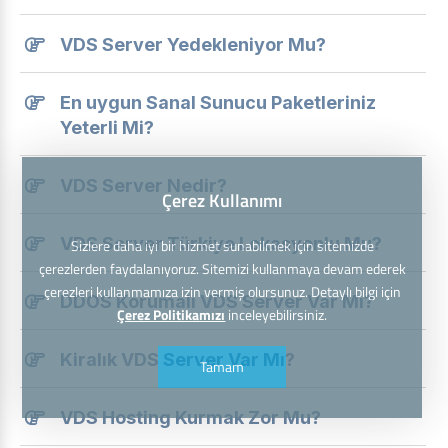
VDS Server Yedekleniyor Mu?
En uygun Sanal Sunucu Paketleriniz
Yeterli Mi?
VDS Server Nedir?
Çerez Kullanımı
VDS Server Türkiye Lokasyonlu Mu?
Sizlere daha iyi bir hizmet sunabilmek için sitemizde
çerezlerden faydalanıyoruz. Sitemizi kullanmaya devam ederek
çerezleri kullanmamıza izin vermiş olursunuz. Detaylı bilgi için
DDOS Korumalı VDS Server Var Mı?
Çerez Politikamızı
inceleyebilirsiniz.
Kiralık VDS Server Var Mı?
Tamam
VDS Hosting Kurmak Zor Mu?