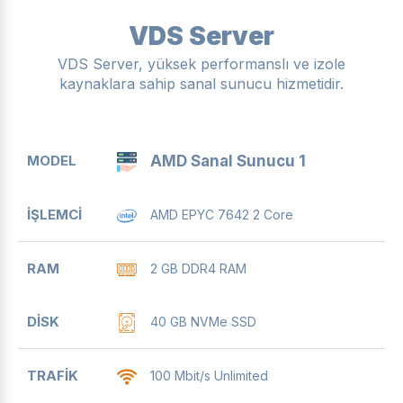
VDS Server
VDS Server, yüksek performanslı ve izole
kaynaklara sahip sanal sunucu hizmetidir.
MODEL
İŞLEMCI
RAM
DISK
TRAFIK
L
AMD Sanal Sunucu 1
AMD EPYC 7642 2 Core
2 GB DDR4 RAM
40 GB NVMe SSD
100 Mbit/s Unlimited