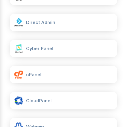
Direct Admin
Cyber Panel
cPanel
CloudPanel
Webmin