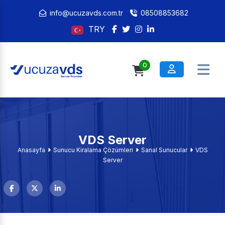
info@ucuzavds.com.tr
08508853682
TRY
0
VDS Server
Anasayfa
Sunucu Kiralama Çözümleri
Sanal Sunucular
VDS
Server