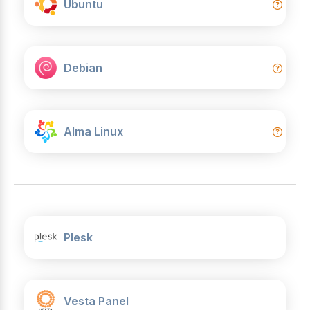
Ubuntu
Debian
Alma Linux
Plesk
Vesta Panel