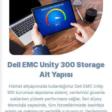
Dell EMC Unity 300 Storage
Alt Yapısı
Hizmet altyapımızda kullandığımız Dell EMC Unity
300 kurumsal depolama sistemi, verilerinizi güvenle
saklarken yüksek performans sağlar. İleri düzey
teknolojisi sayesinde, tüm hizmetlerimizde kesintisiz
erişim ve maksimum verimlilik sunuyoruz. Verilerinizin