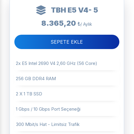
TBH E5 V4- 5
8.365,20
₺
/ Aylık
SEPETE EKLE
2x E5 Intel 2690 V4 2,60 GHz (56 Core)
256 GB DDR4 RAM
2 X 1 TB SSD
1 Gbps / 10 Gbps Port Seçeneği
300 Mbit/s Hat - Limitsiz Trafik