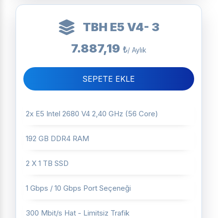
TBH E5 V4- 3
7.887,19
₺
/ Aylık
SEPETE EKLE
2x E5 Intel 2680 V4 2,40 GHz (56 Core)
192 GB DDR4 RAM
2 X 1 TB SSD
1 Gbps / 10 Gbps Port Seçeneği
300 Mbit/s Hat - Limitsiz Trafik