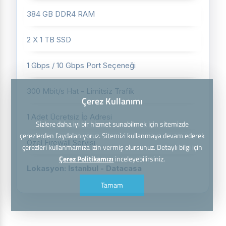
384 GB DDR4 RAM
2 X 1 TB SSD
1 Gbps / 10 Gbps Port Seçeneği
300 Mbit/s Hat - Limitsiz Trafik
Çerez Kullanımı
1 Adet Ücretsiz İp Adresi
Sizlere daha iyi bir hizmet sunabilmek için sitemizde
çerezlerden faydalanıyoruz. Sitemizi kullanmaya devam ederek
Özel Firewall Servisi
çerezleri kullanmamıza izin vermiş olursunuz. Detaylı bilgi için
Çerez Politikamızı
inceleyebilirsiniz.
Lokasyon: Istanbul - Datacasa
Tamam