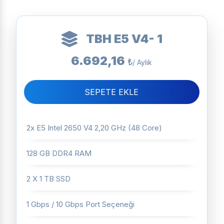
TBH E5 V4- 1
6.692,16
₺
/ Aylık
SEPETE EKLE
2x E5 Intel 2650 V4 2,20 GHz (48 Core)
128 GB DDR4 RAM
2 X 1 TB SSD
1 Gbps / 10 Gbps Port Seçeneği