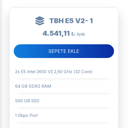
TBH E5 V2- 1
4.541,11
₺
/ Aylık
SEPETE EKLE
2x E5 Intel 2650 V2 2,60 GHz (32 Core)
64 GB DDR3 RAM
500 GB SSD
1 Gbps Port