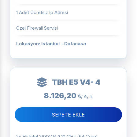
1 Adet Ücretsiz İp Adresi
Özel Firewall Servisi
Lokasyon: Istanbul - Datacasa
TBH E5 V4- 4
8.126,20
₺
/ Aylık
SEPETE EKLE
2x E5 Intel 2683 V4 2,10 GHz (64 Core)