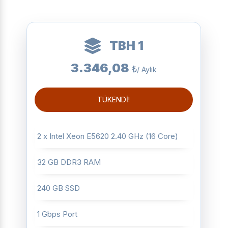
TBH 1
3.346,08
₺
/ Aylık
TÜKENDİ!
2 x Intel Xeon E5620 2.40 GHz (16 Core)
32 GB DDR3 RAM
240 GB SSD
1 Gbps Port