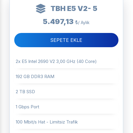
TBH E5 V2- 5
5.497,13
₺
/ Aylık
SEPETE EKLE
2x E5 Intel 2690 V2 3,00 GHz (40 Core)
192 GB DDR3 RAM
2 TB SSD
1 Gbps Port
100 Mbit/s Hat - Limitsiz Trafik