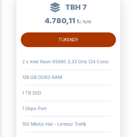
TBH 7
4.780,11
₺
/ Aylık
TÜKENDİ!
2 x Intel Xeon X5680 3,33 GHz (24 Core)
128 GB DDR3 RAM
1 TB SSD
1 Gbps Port
100 Mbit/s Hat - Limitsiz Trafik