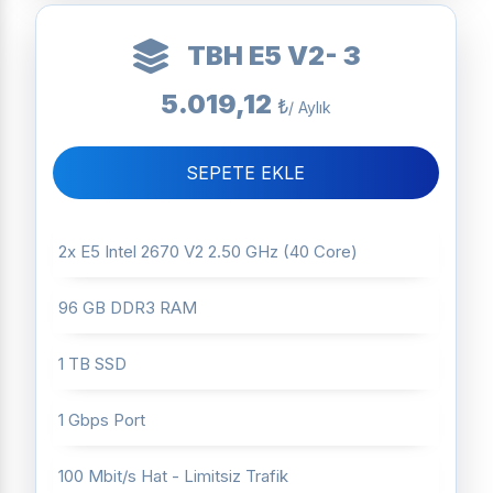
TBH E5 V2- 3
5.019,12
₺
/ Aylık
SEPETE EKLE
2x E5 Intel 2670 V2 2.50 GHz (40 Core)
96 GB DDR3 RAM
1 TB SSD
1 Gbps Port
100 Mbit/s Hat - Limitsiz Trafik