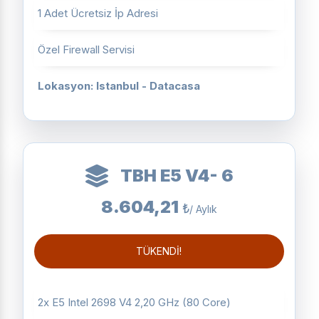
1 Adet Ücretsiz İp Adresi
Özel Firewall Servisi
Lokasyon: Istanbul - Datacasa
TBH E5 V4- 6
8.604,21
₺
/ Aylık
TÜKENDİ!
2x E5 Intel 2698 V4 2,20 GHz (80 Core)