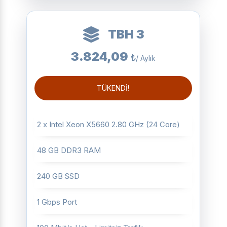
TBH 3
3.824,09
₺
/ Aylık
TÜKENDİ!
2 x Intel Xeon X5660 2.80 GHz (24 Core)
48 GB DDR3 RAM
240 GB SSD
1 Gbps Port