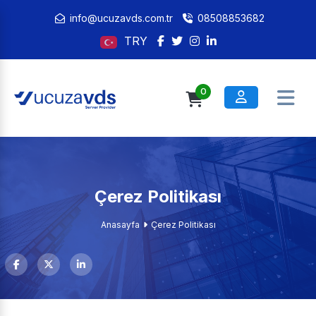
info@ucuzavds.com.tr
08508853682
TRY
0
Çerez Politikası
Anasayfa
Çerez Politikası